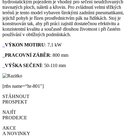
hydrostatickým pojezdem je vhodný pro sečení neudržovaných
travnatých ploch, náletů a křovin. Pro zvládnutí velmi těžkých
terénů je tento model vybaven širokými zadními pneumatikami,
jejichž pohyb je řízen prostřednictvím pák na řidítkách. Stoj je
konstruován tak, aby při práci zajistil dostatečnou efektivitu a
konzistentní kvalitu a současně dlouhou životnost i při častém
používání v obtížných podmínkách.
VÝKON MOTIRU
: 7,1 kW
PRACOVNÍ ZÁBĚR
: 800 mm
VÝŠKA SEČENÍ
: 50-110 mm
[rtbs name=“hr-801″]
STÁHNOUT
PROSPEKT
NAJÍT
PRODEJCE
AKCE
A NOVINKY