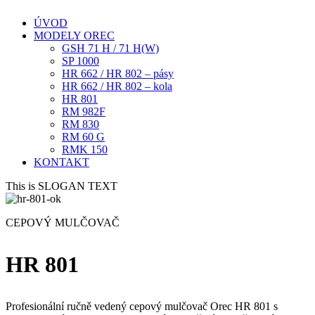
ÚVOD
MODELY OREC
GSH 71 H / 71 H(W)
SP 1000
HR 662 / HR 802 – pásy
HR 662 / HR 802 – kola
HR 801
RM 982F
RM 830
RM 60 G
RMK 150
KONTAKT
This is SLOGAN TEXT
CEPOVÝ MULČOVAČ
HR 801
Profesionální ručně vedený cepový mulčovač Orec HR 801 s